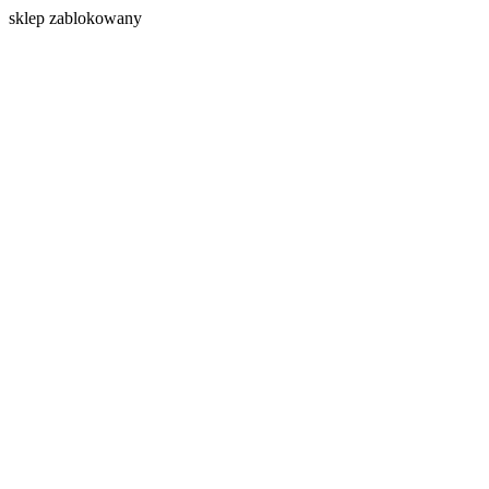
s
klep zablokowany