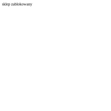
s
klep zablokowany