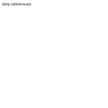
s
klep zablokowany