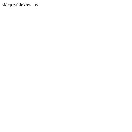
s
klep zablokowany