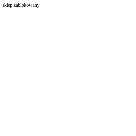
s
klep zablokowany