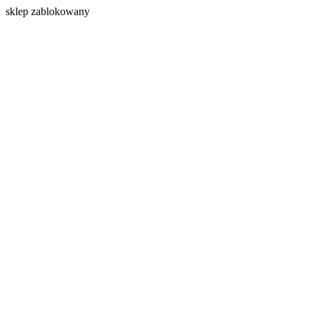
s
klep zablokowany